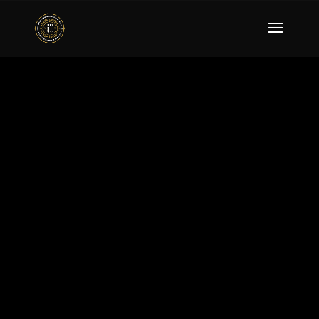
DIT ZIJN WIJ
ONS WERK
Wij zijn tattooliefhebbers in hart en nieren. Dat
laten wij ook blijken in onze kunst. Jouw lichaam is
ons canvas en dit behandelen wij ook met uiterste
zorg en respect.
Mircea